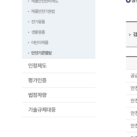
생
제품안전관리제도
제품안전기본법
전기용품
생활용품
어린이제품
안전기준열람
인정제도
공
평가인증
안
법정계량
안
기술규제대응
안
안