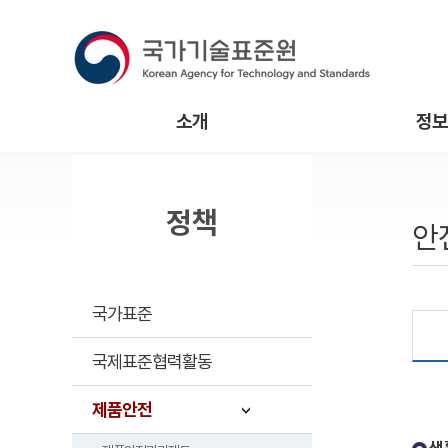
소개
정보
정책
안
국가표준
국제표준협력활동
제품안전