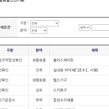
활용품안전기준
구분 :
검색조건
분야 :
구분
분야
제목
급자적합성확인
생활용품
롤러스케이트
전확인
건축
실내용 바닥재('23.9.1. 시행)
전확인
생활용품
헬스기구
전확인
섬유
스키용구
전기준준수
화학
합성수지제품