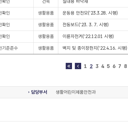
전확인
건축
실내용 바닥재
전확인
생활용품
운동용 안전모('23.3.28. 시행)
전확인
생활용품
전동보드('23. 3. 7. 시행)
전확인
생활용품
이륜자전거('22.12.01 시행)
전기준준수
생활용품
벽지 및 종이장판지('22.4.16. 시행)
1
2
3
4
5
6
7
8
담당부서
생활어린이제품안전과