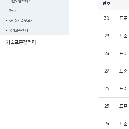
표준이슈포커스
번호
S-Life
30
표준
KATS기술보고서
국가표준백서
29
표준
기술표준갤러리
28
표준
27
표준
26
표준
25
표준
24
표준