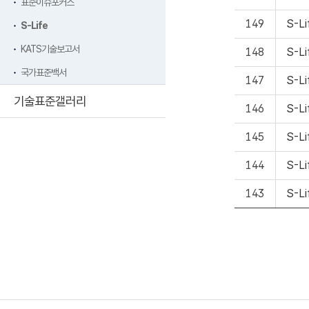
표준이슈포커스
149
S-L
S-Life
KATS기술보고서
148
S-L
국가표준백서
147
S-L
기술표준갤러리
146
S-L
145
S-L
144
S-L
143
S-L