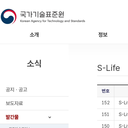
소개
정보
소식
S-Life
공지ㆍ공고
번호
152
S-L
보도자료
151
S-L
발간물
150
S-L