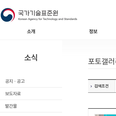
소개
정보
소식
포토갤러
공지ㆍ공고
검색조건
보도자료
발간물