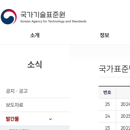
소개
정보
소식
국가표준
공지ㆍ공고
번호
25
20
보도자료
24
20
발간물
23
20