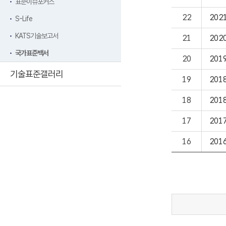
표준이슈포커스
22
20
S-Life
KATS기술보고서
21
20
국가표준백서
20
20
기술표준갤러리
19
20
18
201
17
20
16
20