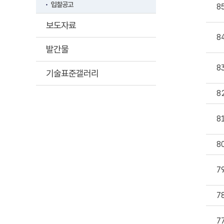
입찰공고
8
보도자료
8
발간물
8
기술표준갤러리
8
8
8
7
7
7