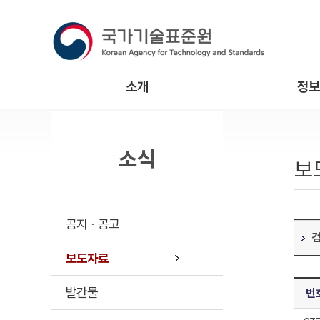
소개
정보
소식
보
공지ㆍ공고
보도자료
발간물
번