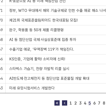
72
K-표준으로 AI 등 미래 핵심산업 견인
71
정부, WTO 무대에서 해외 기술규제로 인한 수출 애로 해소 나
70
제21회 국제표준올림피아드 한국대표팀 모집!
69
완구, 학용품 등 50개 제품 리콜명령
68
AI 등 첨단산업 국제‧사실상표준에 집중 투자
67
수출기업 애로, ‘무역장벽 119’가 책임진다.
66
KS인증, 기업에 활력! 소비자에 신뢰!
65
스타벅스 가습기, 전량 자발적 리콜 실시
64
AI반도체‧전고체전지 등 첨단산업 표준물질 개발 확대
63
미래 유망시험서비스 개발한다
1
2
3
4
5
6
7
8