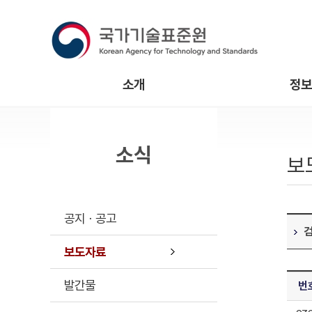
소개
정보
소식
보
공지ㆍ공고
보도자료
발간물
번