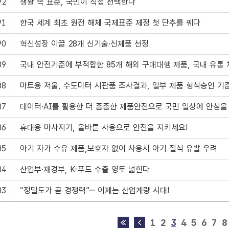
92
생활 속 표준, 국민이 직접 선택한다
91
한국 세계 최초 원전 해체 국제표준 제정 첫 단추를 꿰다
90
혁신성장 이끌 28개 신기술·신제품 선정
89
국내 안전기준에 부적합한 85개 해외 구매대행 제품, 국내 유통
88
마트용 저울, 수도미터 시판품 조사결과, 일부 제품 형식승인 기
87
데이터·AI를 활용한 더 촘촘한 제품안전으로 국민 일상에 안심을
86
휴대용 마사지기, 올바른 사용으로 안전을 지키세요!
85
아기 자가 수유 제품,보호자 없이 사용시 아기 질식 유발 우려
84
산업부·재경부, K-푸드 수출 영토 넓힌다
83
“정밀도가 곧 경쟁력”… 이제는 산업계량 시대!
1
2
3
4
5
6
7
8