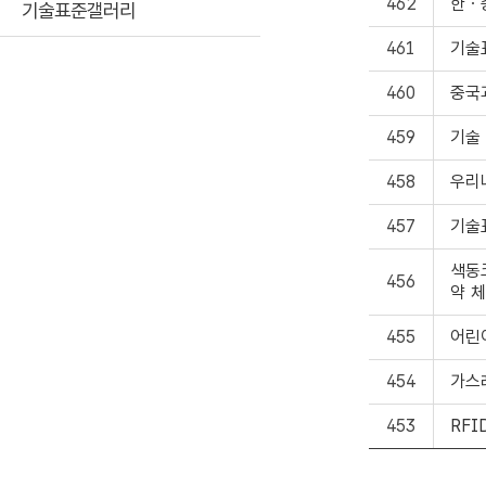
462
한ㆍ
기술표준갤러리
461
기술
460
중국
459
기술
458
우리
457
기술
색동
456
약 
455
어린
454
가스
453
RF