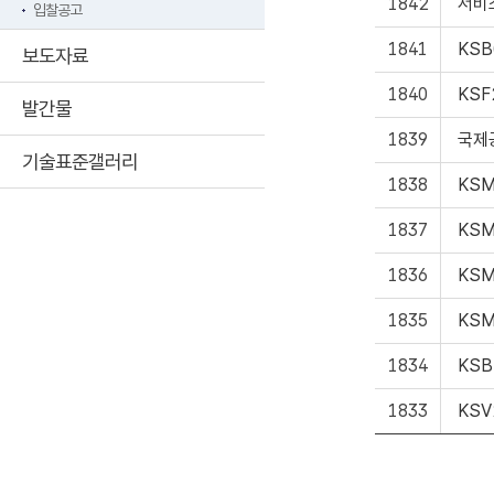
1842
서비
입찰공고
1841
KS
보도자료
1840
KSF
발간물
1839
국제
기술표준갤러리
1838
KSM
1837
KSM
1836
KSM
1835
KSM
1834
KSB
1833
KSV