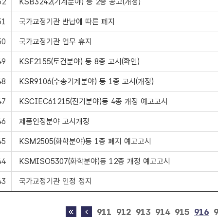
52
KSB3242(기계분야) 등 2종 공고(개정)
51
국가교정기관 반납에 따른 폐지
50
국가교정기관 업무 휴지
49
KSF2155(토건분야) 등 8종 고시(확인)
48
KSR9106(수송기계분야) 등 1종 고시(개정)
47
KSCIEC61215(전기분야)등 4종 개정 예고고시
46
제품인정분야 고시개정
45
KSM2505(화학분야)등 1종 폐지 예고고시
44
KSMISO5307(화학분야)등 12종 개정 예고고시
43
국가교정기관 인정 정지
911
912
913
914
915
916