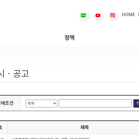
HOME
정책
시ㆍ공고
검색조건
호
제목