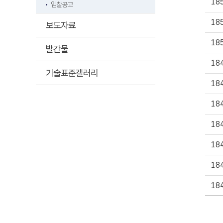
18
입찰공고
18
보도자료
18
발간물
18
기술표준갤러리
18
18
18
18
18
18