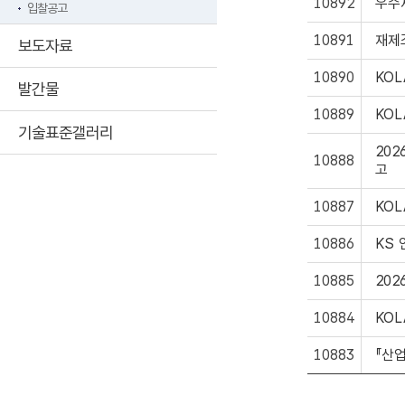
10892
우수
입찰공고
10891
재제
보도자료
10890
KO
발간물
10889
KO
기술표준갤러리
20
10888
고
10887
KO
10886
KS
10885
20
10884
KOL
10883
『산