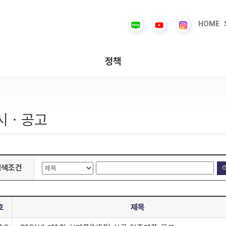
HOME
정책
시ㆍ공고
검색조건
호
제목