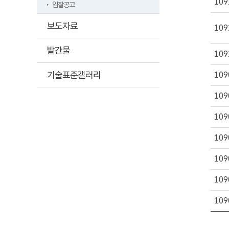
109
입찰공고
보도자료
109
발간물
109
기술표준갤러리
109
109
109
109
109
109
109