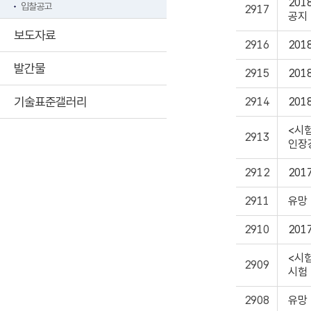
20
입찰공고
2917
공지
보도자료
2916
20
발간물
2915
20
기술표준갤러리
2914
20
<시
2913
인장
2912
201
2911
유망
2910
20
<시험
2909
시험
2908
유망