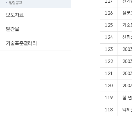
127
신기
입찰공고
126
설문
보도자료
125
기술
발간물
124
신뢰
기술표준갤러리
123
20
122
20
121
20
120
20
119
힘 
118
액체