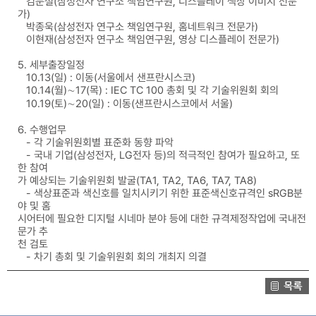
김문철(삼성전자 연구소 책임연구원, 디스플레이 색상 이미지 전문
가)
박종욱(삼성전자 연구소 책임연구원, 홈네트워크 전문가)
이현재(삼성전자 연구소 책임연구원, 영상 디스플레이 전문가)
5. 세부출장일정
10.13(일) : 이동(서울에서 샌프란시스코)
10.14(월)∼17(목) : IEC TC 100 총회 및 각 기술위원회 회의
10.19(토)∼20(일) : 이동(샌프란시스코에서 서울)
6. 수행업무
- 각 기술위원회별 표준화 동향 파악
- 국내 기업(삼성전자, LG전자 등)의 적극적인 참여가 필요하고, 또
한 참여
가 예상되는 기술위원회 발굴(TA1, TA2, TA6, TA7, TA8)
- 색상표준과 색신호를 일치시키기 위한 표준색신호규격인 sRGB분
야 및 홈
시어터에 필요한 디지털 시네마 분야 등에 대한 규격제정작업에 국내전
문가 추
천 검토
- 차기 총회 및 기술위원회 회의 개최지 의결