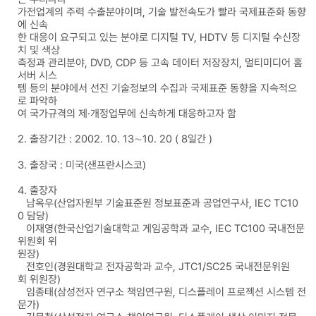
가전업계의 주력 수출분야이며, 기술 발전속도가 빨라 국제표준화 동향
에 신속
한 대응이 요구되고 있는 분야로 디지털 TV, HDTV 등 디지털 수신장
치 및 색상
측정과 관리분야, DVD, CDP 등 고속 데이터 저장장치, 멀티미디어 홈
서버 시스
템 등의 분야에서 선진 기술정보의 수집과 국제표준 동향을 지속적으
로 파악하
여 국가규격의 제·개정업무에 신속하게 대응하고자 함
2. 출장기간 : 2002. 10. 13∼10. 20 ( 8일간 )
3. 출장국 : 미국(샌프란시스코)
4. 출장자
남옥우(산업자원부 기술표준원 정보표준과 공업연구사, IEC TC10
0 담당)
이재영(한국산업기술대학교 게임공학과 교수, IEC TC100 국내전문
위원회 위
원장)
전호인(경원대학교 전자공학과 교수, JTC1/SC25 국내전문위원
회 위원장)
임종태(삼성전자 연구소 책임연구원, 디스플레이 프로젝션 시스템 전
문가)