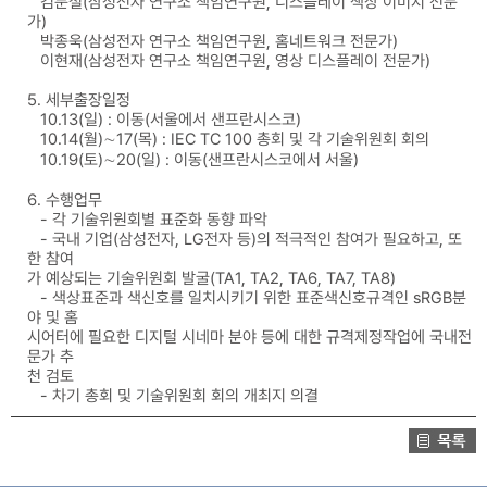
김문철(삼성전자 연구소 책임연구원, 디스플레이 색상 이미지 전문
가)
박종욱(삼성전자 연구소 책임연구원, 홈네트워크 전문가)
이현재(삼성전자 연구소 책임연구원, 영상 디스플레이 전문가)
5. 세부출장일정
10.13(일) : 이동(서울에서 샌프란시스코)
10.14(월)∼17(목) : IEC TC 100 총회 및 각 기술위원회 회의
10.19(토)∼20(일) : 이동(샌프란시스코에서 서울)
6. 수행업무
- 각 기술위원회별 표준화 동향 파악
- 국내 기업(삼성전자, LG전자 등)의 적극적인 참여가 필요하고, 또
한 참여
가 예상되는 기술위원회 발굴(TA1, TA2, TA6, TA7, TA8)
- 색상표준과 색신호를 일치시키기 위한 표준색신호규격인 sRGB분
야 및 홈
시어터에 필요한 디지털 시네마 분야 등에 대한 규격제정작업에 국내전
문가 추
천 검토
- 차기 총회 및 기술위원회 회의 개최지 의결