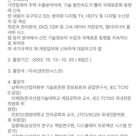
가전업계의 주력 수출분야이며, 기술 발전속도가 빨라 국제표준화 동향
에 신속
한 대응이 요구되고 있는 분야로 디지털 TV, HDTV 등 디지털 수신장
치 및 색상
측정과 관리분야, DVD, CDP 등 고속 데이터 저장장치, 멀티미디어 홈
서버 시스
템 등의 분야에서 선진 기술정보의 수집과 국제표준 동향을 지속적으
로 파악하
여 국가규격의 제·개정업무에 신속하게 대응하고자 함
2. 출장기간 : 2002. 10. 13∼10. 20 ( 8일간 )
3. 출장국 : 미국(샌프란시스코)
4. 출장자
남옥우(산업자원부 기술표준원 정보표준과 공업연구사, IEC TC10
0 담당)
이재영(한국산업기술대학교 게임공학과 교수, IEC TC100 국내전문
위원회 위
원장)
전호인(경원대학교 전자공학과 교수, JTC1/SC25 국내전문위원
회 위원장)
임종태(삼성전자 연구소 책임연구원, 디스플레이 프로젝션 시스템 전
문가)