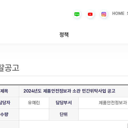
HOME
정책
찰공고
제목
2024년도 제품안전정보과 소관 민간위탁사업 공고
담당자
유예린
담당부서
제품안전정보과
수량
단위