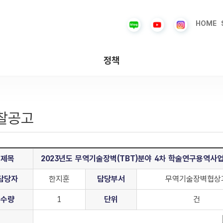
HOME
정책
찰공고
제목
2023년도 무역기술장벽(TBT)분야 4차 학술연구용역사
담당자
한지훈
담당부서
무역기술장벽협상
수량
1
단위
건