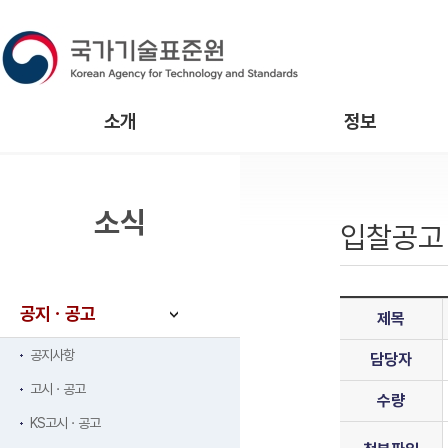
소개
정보
소식
입찰공고
공지ㆍ공고
제목
공지사항
담당자
고시ㆍ공고
수량
KS고시ㆍ공고