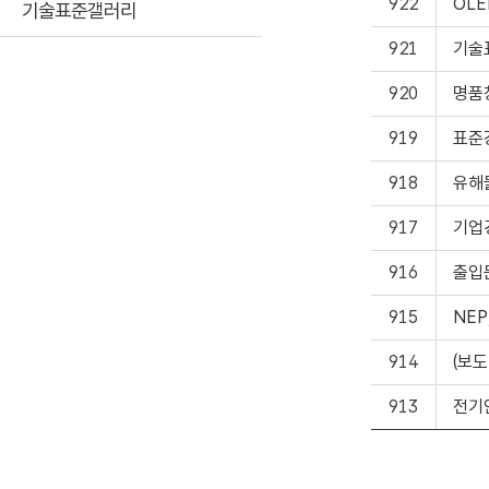
922
OL
기술표준갤러리
921
기술
920
명품
919
표준
918
유해
917
기업
916
출입
915
NEP
914
(보
913
전기