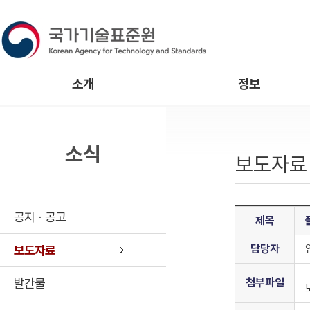
소개
정보
소식
보도자료
공지ㆍ공고
제목
담당자
보도자료
발간물
첨부파일