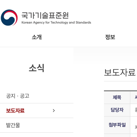
소개
정보
소식
보도자료
공지ㆍ공고
제목
담당자
보도자료
발간물
첨부파일