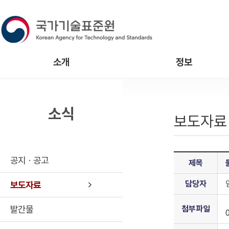
소개
정보
소식
보도자료
공지ㆍ공고
제목
담당자
보도자료
발간물
첨부파일