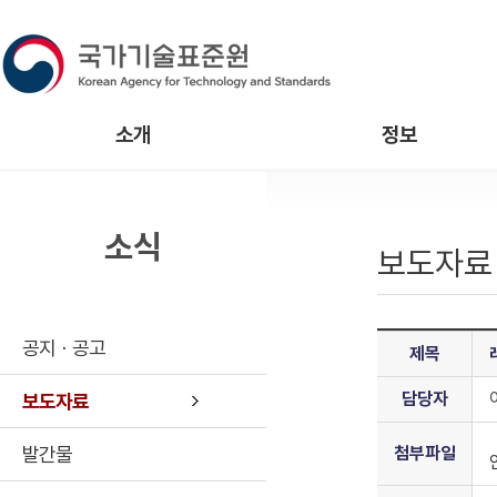
소개
정보
소식
보도자료
공지ㆍ공고
제목
담당자
보도자료
발간물
첨부파일