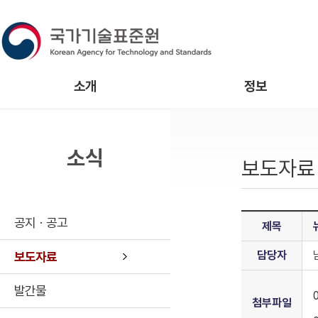
소개
정보
소식
보도자료
공지ㆍ공고
제목
담당자
보도자료
발간물
첨부파일