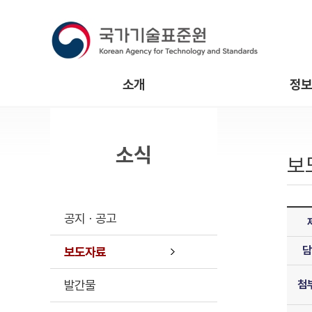
소개
정보
소식
보
공지ㆍ공고
담
보도자료
발간물
첨