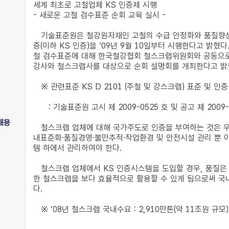
세계 최초로 고철업체 KS 인증제 시행
- 새로운 고철 검수표준 순회 교육 실시 -
기술표준원은 철강원자재인 고철의 수급 안정화와 품질향상을
증(이하 KS 인증)을 ‘09년 9월 10일부터 시행한다고 밝
철 검수표준에 대해 한국철강협회 철스크랩위원회와 공동으로 ‘
강사와 철스크랩사를 대상으로 순회 설명회를 개최한다고 밝
※ 관련표준 KS D 2101 (주철 및 강스크랩) 표준 및 인
: 기술표준원 고시 제 2009-0525 호 및 공고 제 2009-02
내용
철스크랩 업체에 대해 국가주도로 인증을 부여하는 것은 우
내표준화․품질경영․불만추적․작업환경 및 안전시설 관리 뿐 
템 하에서 관리하여야 한다.
철스크랩 업체에서 KS 인증시스템을 도입할 경우, 품질은 물
한 철스크랩을 보다 효율적으로 활용할 수 있게 됨으로써 국
다.
※ ‘08년 철스크랩 국내수요 : 2,910만톤(약 11조원 규모),