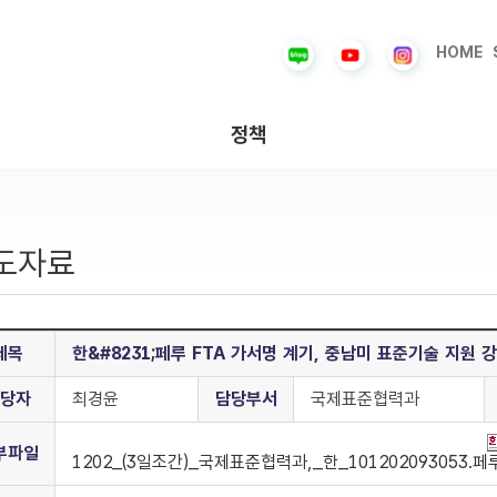
HOME
정책
도자료
제목
한&#8231;페루 FTA 가서명 계기, 중남미 표준기술 지원 
당자
최경윤
담당부서
국제표준협력과
부파일
1202_(3일조간)_국제표준협력과,_한_101202093053.페