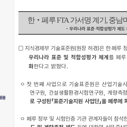
한‧페루 FTA 가서명 계기, 중남
- 우리나라 표준‧적합성평가 제도 
□ 지식경제부 기술표준원(원장 허경)은 한‧페루
우리나라 표준 및 적합성평가 체계
를
페루
화
한다고 밝혔다.
ㅇ
첫 번째 사업으로 기술표준원은 산업기술시
연구원, 건설생활환경시험연구원, 계량측
내용
로 구성된「표준기술지원
사업단」을 페루에 
ㅇ 페루 정부 및 시험인증 기관 관계자들이 참석