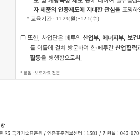
도 및 계량측정 제도
등에 대하여
실무 중심
자
제품의 인증제도에 지대한 관심
을 표명하
~
＊교육기간 : 11.29(월)
12.1(수)
□ 또한, 사업단은 페루의
산업부, 에너지부, 보건
를 이틀에 걸쳐 방문하여 한·페루간
산업협력과
활동
을
병행함으로써,
* 붙임 : 보도자료 전문
개방
93 국가기술표준원 / 인증표준정보센터 : 1381 / 민원실 : 043-870-560