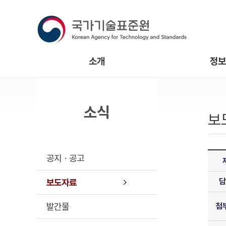
소개
정보
소식
보
공지ㆍ공고
담
보도자료
발간물
첨