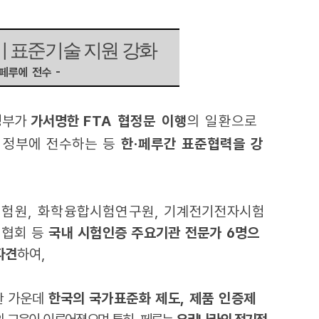
미 표준기술 지원 강화
페루에 전수 -
 정부가
가서명한
FTA 협정문 이행
의 일환으로
 정부에 전수하는 등
한‧페루간 표준협력을 강
험원, 화학융합시험연구원,
기계전기전자시험
정협회 등
국내 시험인증 주요기관 전문가 6명으
파견
하여,
한 가운데
한국의
국가표준화 제도, 제품 인증제