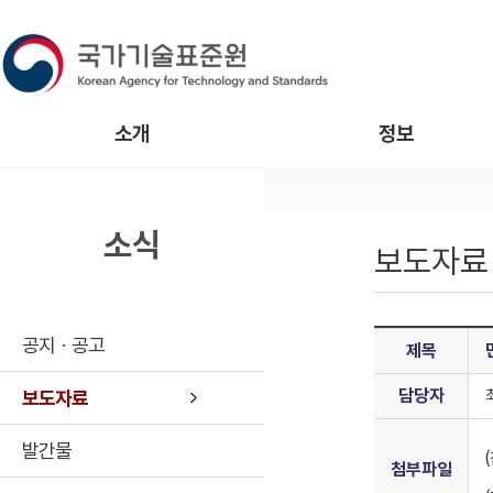
소개
정보
소식
보도자료
공지ㆍ공고
제목
담당자
보도자료
발간물
첨부파일