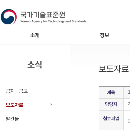
소개
정보
소식
보도자료
공지ㆍ공고
제목
담당자
보도자료
발간물
첨부파일