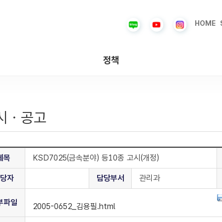
HOME
정책
시ㆍ공고
제목
KSD7025(금속분야) 등10종 고시(개정)
당자
담당부서
관리과
부파일
2005-0652_김용필.html