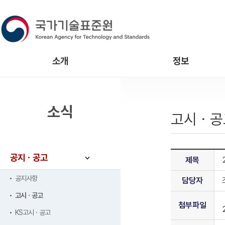
소개
정보
소식
고시ㆍ공
공지ㆍ공고
제목
공지사항
담당자
고시ㆍ공고
첨부파일
KS고시ㆍ공고