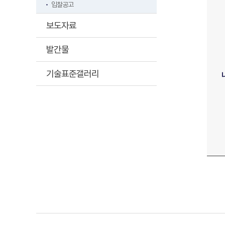
입찰공고
보도자료
발간물
기술표준갤러리