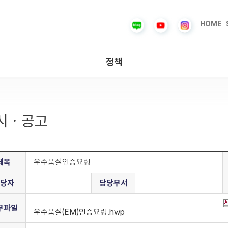
HOME
정책
시ㆍ공고
제목
우수품질인증요령
당자
담당부서
부파일
우수품질(EM)인증요령.hwp