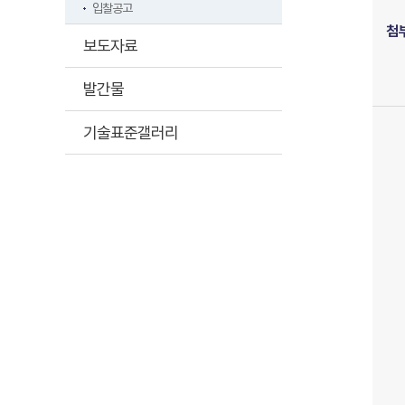
입찰공고
첨
보도자료
발간물
기술표준갤러리