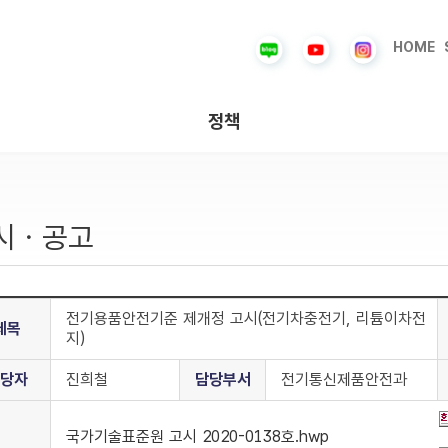
HOME
정책
시ㆍ공고
전기용품안전기준 제개정 고시(전기차충전기, 리튬이차전
제목
지)
당자
진희철
담당부서
전기통신제품안전과
국가기술표준원 고시 2020-0138호.hwp